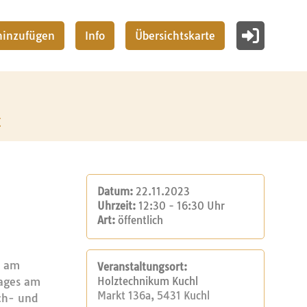
 hinzufügen
Info
Übersichtskarte
z
Datum:
22.11.2023
Uhrzeit:
12:30 - 16:30 Uhr
Art:
öffentlich
t am
Veranstaltungsort:
tages am
Holztechnikum Kuchl
Markt 136a, 5431 Kuchl
ch- und