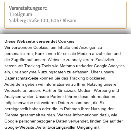
Veranstaltungsort:
TiroLignum
Salzbergstraße 100, 6067 Absam
Veranstalter:
Diese Webseite verwendet Cookies
KOPPELHUBER² und Partner – consulting engineers &
Wir verwenden Cookies, um Inhalte und Anzeigen zu
architects ZT OG
personalisieren, Funktionen für soziale Medien anzubieten und
Tel.: +43 (0)316 / 812467
die Zugriffe auf unsere Webseite zu analysieren. Zusätzlich
E-Mail:
office@koppelhuber-partner.at
setzen wir Tracking-Tools wie Matomo und/oder Google Analytics
Website
ein, um anonyme Nutzungsdaten zu erfassen. Über unsere
Datenschutz-Seite
können Sie das Tracking blockieren.
Außerdem geben wir Informationen zu Ihrer Nutzung unserer
Kosten:
Webseite an unsere Partner für soziale Medien, Werbung und
450 € exkl. Ust.
Analysen weiter. Unsere Partner führen diese Informationen
möglicherweise mit weiteren Daten zusammen, die Sie
bereitgestellt haben oder die im Rahmen Ihrer Nutzung der
Dienste gesammelt wurden. Weitere Informationen dazu, wie
Google personenbezogene Daten verwendet, finden Sie auf der
Zurück zur Übersicht
Google‑Website „Verantwortungsvoller Umgang mit