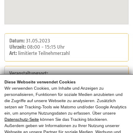
Datum:
31.05.2023
Uhrzeit:
08:00 - 15:15 Uhr
Art:
limitierte Teilnehmerzahl
Veranstaltungsort:
Diese Webseite verwendet Cookies
Messe Congress Graz, Messeplatz 1 8010 Graz
Wir verwenden Cookies, um Inhalte und Anzeigen zu
personalisieren, Funktionen für soziale Medien anzubieten und
die Zugriffe auf unsere Webseite zu analysieren. Zusätzlich
Veranstalter:
setzen wir Tracking-Tools wie Matomo und/oder Google Analytics
SFG – Neues Denken, Neues Fördern
ein, um anonyme Nutzungsdaten zu erfassen. Über unsere
Datenschutz-Seite
können Sie das Tracking blockieren.
Außerdem geben wir Informationen zu Ihrer Nutzung unserer
Kosten:
Webseite an unsere Partner für soziale Medien, Werbung und