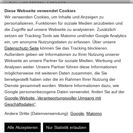
Tel.: +43 (0)316 / 812467
E-Mail:
office@koppelhuber-partner.at
Diese Webseite verwendet Cookies
Website
Wir verwenden Cookies, um Inhalte und Anzeigen zu
personalisieren, Funktionen für soziale Medien anzubieten und
die Zugriffe auf unsere Webseite zu analysieren. Zusätzlich
Kosten:
setzen wir Tracking-Tools wie Matomo und/oder Google Analytics
KOSTEN 450 € exkl.
ein, um anonyme Nutzungsdaten zu erfassen. Über unsere
10 % Rabatt ab der 2. Person je Unternehmen inkl. der
Datenschutz-Seite
können Sie das Tracking blockieren.
Seminarunterlagen
Außerdem geben wir Informationen zu Ihrer Nutzung unserer
Im Betrag inbegriffen sind die Seminarunterlagen in
Webseite an unsere Partner für soziale Medien, Werbung und
gedruckter und digitaler Form, Getränke und Imbiss.
Analysen weiter. Unsere Partner führen diese Informationen
möglicherweise mit weiteren Daten zusammen, die Sie
bereitgestellt haben oder die im Rahmen Ihrer Nutzung der
Dienste gesammelt wurden. Weitere Informationen dazu, wie
Google personenbezogene Daten verwendet, finden Sie auf der
Zurück zur Übersicht
Google‑Website „Verantwortungsvoller Umgang mit
Geschäftsdaten“
.
Andere Dritte (Datenverwendung):
Google
,
Matomo
© 2026 | Dein Date mit Holz.
powered by
KOPPELHUBER² und
Partner ZT OG
|
Alle Akzeptieren
Nur Statistik erlauben