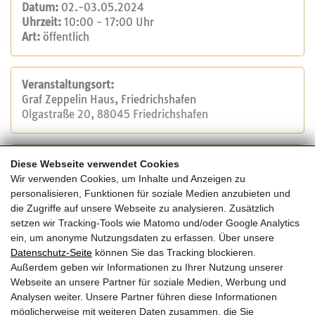
Datum:
02.-03.05.2024
Uhrzeit:
10:00 - 17:00 Uhr
Art:
öffentlich
Veranstaltungsort:
Graf Zeppelin Haus, Friedrichshafen
Olgastraße 20, 88045 Friedrichshafen
Veranstalter:
Diese Webseite verwendet Cookies
proHolzBW GmbH
Wir verwenden Cookies, um Inhalte und Anzeigen zu
Tel.: 0711 400 545 70
personalisieren, Funktionen für soziale Medien anzubieten und
E-Mail:
info@proholzbw.de
die Zugriffe auf unsere Webseite zu analysieren. Zusätzlich
Website
setzen wir Tracking-Tools wie Matomo und/oder Google Analytics
ein, um anonyme Nutzungsdaten zu erfassen. Über unsere
Datenschutz-Seite
können Sie das Tracking blockieren.
Kosten:
Außerdem geben wir Informationen zu Ihrer Nutzung unserer
Fachkongressticket 2.Mai und 3.Mai 2024: 50,00 €
Webseite an unsere Partner für soziale Medien, Werbung und
Studierende: kostenlos
Analysen weiter. Unsere Partner führen diese Informationen
möglicherweise mit weiteren Daten zusammen, die Sie