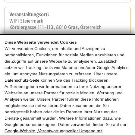
Veranstaltungsort:
WIFI Steiermark
Körblergasse 111-113, 8010 Graz, Österreich
Diese Webseite verwendet Cookies
Veranstalter:
Wir verwenden Cookies, um Inhalte und Anzeigen zu
WIFI Steiermark
personalisieren, Funktionen für soziale Medien anzubieten und
Tel.: +43 316 602 1234
die Zugriffe auf unsere Webseite zu analysieren. Zusätzlich
E-Mail:
info@stmk.wifi.at
setzen wir Tracking-Tools wie Matomo und/oder Google Analytics
Website
ein, um anonyme Nutzungsdaten zu erfassen. Über unsere
Datenschutz-Seite
können Sie das Tracking blockieren.
Außerdem geben wir Informationen zu Ihrer Nutzung unserer
Kosten:
Webseite an unsere Partner für soziale Medien, Werbung und
850,- Euro für 4 Termine
Analysen weiter. Unsere Partner führen diese Informationen
möglicherweise mit weiteren Daten zusammen, die Sie
bereitgestellt haben oder die im Rahmen Ihrer Nutzung der
Dienste gesammelt wurden. Weitere Informationen dazu, wie
Google personenbezogene Daten verwendet, finden Sie auf der
Zurück zur Übersicht
Google‑Website „Verantwortungsvoller Umgang mit