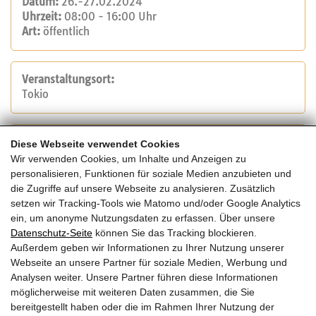
Datum:
26.-27.02.2024
Uhrzeit:
08:00 - 16:00 Uhr
Art:
öffentlich
Veranstaltungsort:
Tokio
Veranstalter:
Diese Webseite verwendet Cookies
Forum Holzbau
Wir verwenden Cookies, um Inhalte und Anzeigen zu
Tel.: +41 32 327 20 00
personalisieren, Funktionen für soziale Medien anzubieten und
E-Mail:
info@forum-holzbau.com
die Zugriffe auf unsere Webseite zu analysieren. Zusätzlich
Website
setzen wir Tracking-Tools wie Matomo und/oder Google Analytics
ein, um anonyme Nutzungsdaten zu erfassen. Über unsere
Datenschutz-Seite
können Sie das Tracking blockieren.
Kosten:
Außerdem geben wir Informationen zu Ihrer Nutzung unserer
Mitglied: EUR 600 zzgl. MwSt.
Webseite an unsere Partner für soziale Medien, Werbung und
Nicht-Mitglieder: EUR 1.200 zzgl. MwSt.
Analysen weiter. Unsere Partner führen diese Informationen
möglicherweise mit weiteren Daten zusammen, die Sie
bereitgestellt haben oder die im Rahmen Ihrer Nutzung der