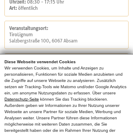
Uhrzeit:
08:30 - 17:15 Uhr
Art:
öffentlich
Veranstaltungsort:
TiroLignum
Salzbergstraße 100, 6067 Absam
Veranstalter:
Diese Webseite verwendet Cookies
TiroLignum
Wir verwenden Cookies, um Inhalte und Anzeigen zu
Tel.: 0512 564727
personalisieren, Funktionen für soziale Medien anzubieten und
E-Mail:
info@tirolignum.at
die Zugriffe auf unsere Webseite zu analysieren. Zusätzlich
Website
setzen wir Tracking-Tools wie Matomo und/oder Google Analytics
ein, um anonyme Nutzungsdaten zu erfassen. Über unsere
Datenschutz-Seite
können Sie das Tracking blockieren.
Kosten:
Außerdem geben wir Informationen zu Ihrer Nutzung unserer
400 € pro Person für 8 UE (50 % Rabatt für Mitglieder
Webseite an unsere Partner für soziale Medien, Werbung und
der Landesinnung Holzbau)
Analysen weiter. Unsere Partner führen diese Informationen
möglicherweise mit weiteren Daten zusammen, die Sie
bereitgestellt haben oder die im Rahmen Ihrer Nutzung der