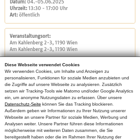
Datum:
04.-05.06.2025
Uhrzeit:
13:30 - 17:00 Uhr
Art:
öffentlich
Veranstaltungsort:
Am Kahlenberg 2-3, 1190 Wien
Am Kahlenberg 2-3, 1190 Wien
Diese Webseite verwendet Cookies
Veranstalter:
Wir verwenden Cookies, um Inhalte und Anzeigen zu
Österreichische Bautechnik Vereinigung
personalisieren, Funktionen für soziale Medien anzubieten und
Tel.: +43 (1) 504 15 95
die Zugriffe auf unsere Webseite zu analysieren. Zusätzlich
E-Mail:
office@bautechnik.pro
setzen wir Tracking-Tools wie Matomo und/oder Google Analytics
Website
ein, um anonyme Nutzungsdaten zu erfassen. Über unsere
Datenschutz-Seite
können Sie das Tracking blockieren.
Außerdem geben wir Informationen zu Ihrer Nutzung unserer
Kosten:
Webseite an unsere Partner für soziale Medien, Werbung und
Die Veranstaltung ist kostenfrei.
Analysen weiter. Unsere Partner führen diese Informationen
möglicherweise mit weiteren Daten zusammen, die Sie
bereitgestellt haben oder die im Rahmen Ihrer Nutzung der