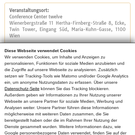
Veranstaltungsort:
Conference Center twelve
Wienerbergstraße 11 Hertha-Firnberg-Straße 8, Ecke,
Twin Tower, Eingang Süd, Maria-Kuhn-Gasse, 1100
Wien
Diese Webseite verwendet Cookies
Veranstalter:
Wir verwenden Cookies, um Inhalte und Anzeigen zu
SIGA Services AG
personalisieren, Funktionen für soziale Medien anzubieten und
Tel.: +41 41 496 62 00
die Zugriffe auf unsere Webseite zu analysieren. Zusätzlich
E-Mail:
academy@siga.swiss
setzen wir Tracking-Tools wie Matomo und/oder Google Analytics
Website
ein, um anonyme Nutzungsdaten zu erfassen. Über unsere
Datenschutz-Seite
können Sie das Tracking blockieren.
Außerdem geben wir Informationen zu Ihrer Nutzung unserer
Kosten:
Webseite an unsere Partner für soziale Medien, Werbung und
130,00 EUR pro Person (exkl. MwSt.)
Analysen weiter. Unsere Partner führen diese Informationen
möglicherweise mit weiteren Daten zusammen, die Sie
bereitgestellt haben oder die im Rahmen Ihrer Nutzung der
Dienste gesammelt wurden. Weitere Informationen dazu, wie
Google personenbezogene Daten verwendet, finden Sie auf der