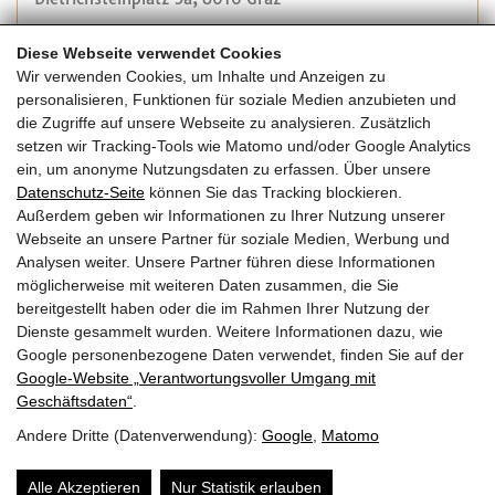
Diese Webseite verwendet Cookies
Veranstalter:
Wir verwenden Cookies, um Inhalte und Anzeigen zu
proHolz Steiermark
personalisieren, Funktionen für soziale Medien anzubieten und
Tel.: +433165878500
die Zugriffe auf unsere Webseite zu analysieren. Zusätzlich
E-Mail:
office@proholz-stmk.at
setzen wir Tracking-Tools wie Matomo und/oder Google Analytics
Website
ein, um anonyme Nutzungsdaten zu erfassen. Über unsere
Datenschutz-Seite
können Sie das Tracking blockieren.
Außerdem geben wir Informationen zu Ihrer Nutzung unserer
Kosten:
Webseite an unsere Partner für soziale Medien, Werbung und
Die Veranstaltung ist kostenfrei.
Analysen weiter. Unsere Partner führen diese Informationen
möglicherweise mit weiteren Daten zusammen, die Sie
bereitgestellt haben oder die im Rahmen Ihrer Nutzung der
Dienste gesammelt wurden. Weitere Informationen dazu, wie
Google personenbezogene Daten verwendet, finden Sie auf der
Zurück zur Übersicht
Google‑Website „Verantwortungsvoller Umgang mit
Geschäftsdaten“
.
Andere Dritte (Datenverwendung):
Google
,
Matomo
© 2026 | Dein Date mit Holz.
powered by
KOPPELHUBER² und
Partner ZT OG
|
Alle Akzeptieren
Nur Statistik erlauben