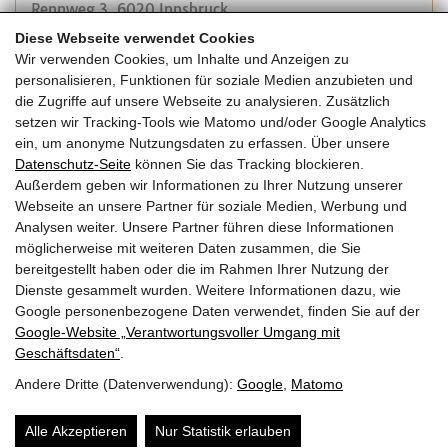
Rennweg 3, 6020 Innsbruck
Diese Webseite verwendet Cookies
Wir verwenden Cookies, um Inhalte und Anzeigen zu
Veranstalter:
personalisieren, Funktionen für soziale Medien anzubieten und
Forum Holzbau
die Zugriffe auf unsere Webseite zu analysieren. Zusätzlich
Tel.: +41 32 327 20 00
setzen wir Tracking-Tools wie Matomo und/oder Google Analytics
E-Mail:
info@forum-holzbau.com
ein, um anonyme Nutzungsdaten zu erfassen. Über unsere
Website
Datenschutz-Seite
können Sie das Tracking blockieren.
Außerdem geben wir Informationen zu Ihrer Nutzung unserer
Webseite an unsere Partner für soziale Medien, Werbung und
Kosten:
Analysen weiter. Unsere Partner führen diese Informationen
möglicherweise mit weiteren Daten zusammen, die Sie
bereitgestellt haben oder die im Rahmen Ihrer Nutzung der
Dienste gesammelt wurden. Weitere Informationen dazu, wie
Google personenbezogene Daten verwendet, finden Sie auf der
Zurück zur Übersicht
Google‑Website „Verantwortungsvoller Umgang mit
Geschäftsdaten“
.
Andere Dritte (Datenverwendung):
Google
,
Matomo
© 2026 | Dein Date mit Holz.
powered by
KOPPELHUBER² und
Partner ZT OG
|
Alle Akzeptieren
Nur Statistik erlauben