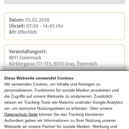
Datum:
05.02.2026
Uhrzeit:
07:30 - 14:45 Uhr
Art:
öffentlich
Veranstaltungsort:
WIFI Steiermark
Körblergasse 111-113, 8010 Graz, Österreich
Diese Webseite verwendet Cookies
Veranstalter:
Wir verwenden Cookies, um Inhalte und Anzeigen zu
WIFI Steiermark
personalisieren, Funktionen für soziale Medien anzubieten und
Tel.: +43 316 602 1234
die Zugriffe auf unsere Webseite zu analysieren. Zusätzlich
E-Mail:
info@stmk.wifi.at
setzen wir Tracking-Tools wie Matomo und/oder Google Analytics
Website
ein, um anonyme Nutzungsdaten zu erfassen. Über unsere
Datenschutz-Seite
können Sie das Tracking blockieren.
Außerdem geben wir Informationen zu Ihrer Nutzung unserer
Kosten:
Webseite an unsere Partner für soziale Medien, Werbung und