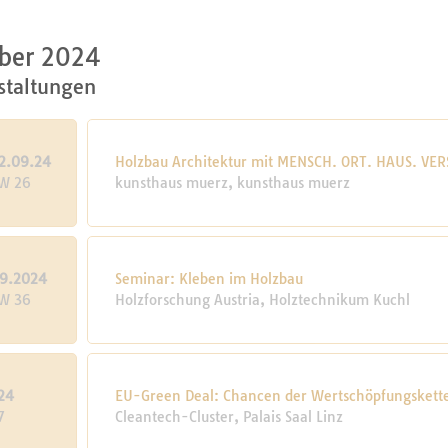
ber 2024
staltungen
2.09.24
Holzbau Architektur mit MENSCH. ORT. HAUS. VE
KW 26
kunsthaus muerz, kunsthaus muerz
9.2024
Seminar: Kleben im Holzbau
KW 36
Holzforschung Austria, Holztechnikum Kuchl
24
EU-Green Deal: Chancen der Wertschöpfungskett
7
Cleantech-Cluster, Palais Saal Linz