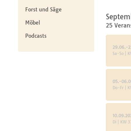
Forst und Säge
Septem
Möbel
25 Veran
Podcasts
29.06.-2
Sa-So | 
05.-06.0
Do-Fr | 
10.09.20
Di | KW 3