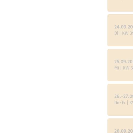
24.09.2
Di | KW 3
25.09.20
Mi | KW 
26.-27.0
Do-Fr | 
26.09.2