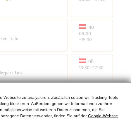
NÖ
09:00
rten Tulln
-15:30
OÖ
13:30 -17:30
lerpark Linz
e Webseite zu analysieren. Zusätzlich setzen wir Tracking-Tools
viduell und seriell
17:00 -19:00
king blockieren. Außerdem geben wir Informationen zu Ihrer
en möglicherweise mit weiteren Daten zusammen, die Sie
nbezogene Daten verwendet, finden Sie auf der
Google‑Website