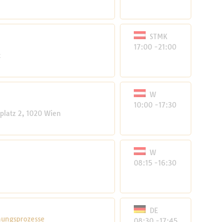
STMK
17:00 -21:00
t
W
10:00 -17:30
platz 2, 1020 Wien
W
08:15 -16:30
DE
nungsprozesse
08:30 -17:45