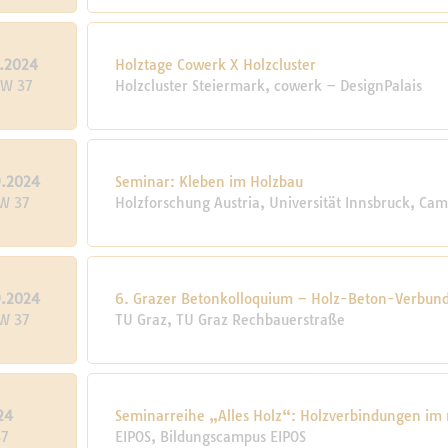
9.2024
Holztage Cowerk X Holzcluster
KW 37
Holzcluster Steiermark, cowerk – DesignPalais
9.2024
Seminar: Kleben im Holzbau
KW 37
Holzforschung Austria, Univer­sität Inns­bruck, Ca
9.2024
6. Grazer Betonkolloquium – Holz-Beton-Verbun
KW 37
TU Graz, TU Graz Rechbauerstraße
24
Seminarreihe „Alles Holz“: Holzverbindungen i
37
EIPOS, Bildungscampus EIPOS