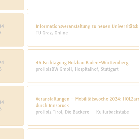
24
Informationsveranstaltung zu neuen Universitäts
7
TU Graz, Online
24
46.Fachtagung Holzbau Baden-Württemberg
8
proHolzBW GmbH, Hospitalhof, Stuttgart
Veranstaltungen – Mobilitätswoche 2024: HOLZa
24
durch Innsbruck
8
proHolz Tirol, Die Bäckerei – Kulturbackstube