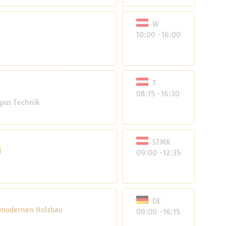
W
10:00 -16:00
T
08:15 -16:30
mpus Technik
STMK
d
09:00 -12:35
DE
m modernen Holzbau
09:00 -16:15