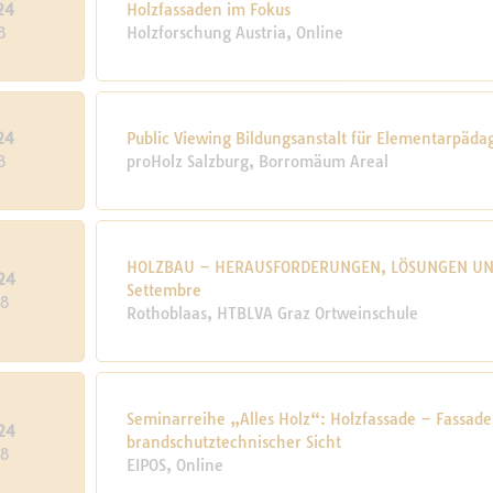
24
Holz­fas­saden im Fokus
8
Holzforschung Austria, Online
24
Public Viewing Bildungsanstalt für Elementarpäda
8
proHolz Salzburg, Borromäum Areal
HOLZBAU – HERAUSFORDERUNGEN, LÖSUNGEN UN
24
Settembre
38
Rothoblaas, HTBLVA Graz Ortweinschule
Seminarreihe „Alles Holz“: Holzfassade – Fassa
24
brandschutztechnischer Sicht
38
EIPOS, Online