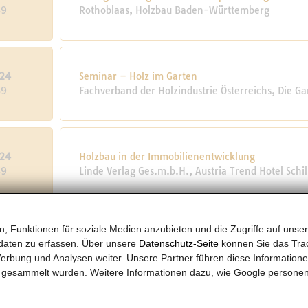
39
Rothoblaas, Holzbau Baden-Württemberg
024
Seminar – Holz im Garten
39
Fachverband der Holzindustrie Österreichs, Die Ga
024
Holzbau in der Immobilienentwicklung
39
Linde Verlag Ges.m.b.H., Austria Trend Hotel Schil
, Funktionen für soziale Medien anzubieten und die Zugriffe auf unser
024
Modul 1: Weiterbildung im Holzbau – Wohnbau indi
daten zu erfassen. Über unsere
Datenschutz-Seite
können Sie das Trac
39
proHolz Austria, Online
erbung und Analysen weiter. Unsere Partner führen diese Information
te gesammelt wurden. Weitere Informationen dazu, wie Google persone