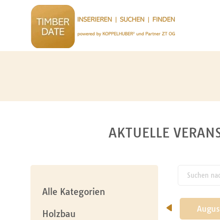
AKTUELLE VERANS
Suchen nach
pw_l
Alle Kategorien
Mai
Juni
Juli
Augus
Holzbau