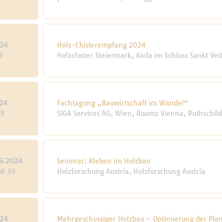
024
Holz-Clusterempfang 2024
9
Holzcluster Steiermark, Aiola im Schloss Sankt Vei
24
Fachtagung „Bauwirtschaft im Wandel“
39
SIGA Services AG, Wien, Roomz Vienna, Rothschild
9.2024
Seminar: Kleben im Holzbau
KW 39
Holzforschung Austria, Holzforschung Austria
024
Mehrgeschossiger Holzbau – Optimierung der Pla