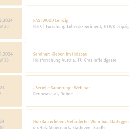
9.2024
EASTWOOD Leipzig
KW 38
FLEX | Forschung.Lehre.Experiment, HTWK Leipzi
9.2024
Seminar: Kleben im Holzbau
KW 38
Holzforschung Austria, TU Graz Inffeldgasse
024
„Serielle Sanierung“ Webinar
8
Renowave.at, Online
24
HolzBau erleben: Geförderter Wohnbau Stattegger
39
proHolz Steiermark, Stattegger Straße