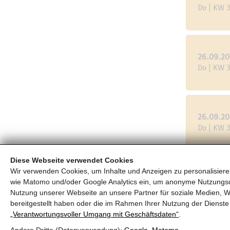
Do | KW 
26.09.2
Do | KW 
26.09.2
Do | KW 
Diese Webseite verwendet Cookies
Wir verwenden Cookies, um Inhalte und Anzeigen zu personalisieren
26.09.2
wie Matomo und/oder Google Analytics ein, um anonyme Nutzungs
Do | KW 
Nutzung unserer Webseite an unsere Partner für soziale Medien, W
bereitgestellt haben oder die im Rahmen Ihrer Nutzung der Diens
„Verantwortungsvoller Umgang mit Geschäftsdaten“
.
Andere Dritte (Datenverwendung):
Google
,
Matomo